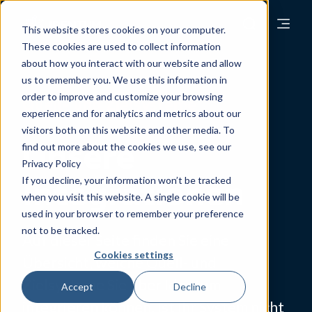
This website stores cookies on your computer.
These cookies are used to collect information
about how you interact with our website and allow
us to remember you. We use this information in
order to improve and customize your browsing
Quell- und Zielsysteme
experience and for analytics and metrics about our
visitors both on this website and other media. To
Unsere
find out more about the cookies we use, see our
Privacy Policy
Integrationen
If you decline, your information won’t be tracked
when you visit this website. A single cookie will be
used in your browser to remember your preference
not to be tracked.
Auf dieser Seite finden Sie eine
Cookies settings
Übersicht, welche Quell- und
Zielsysteme Sie über Identum
Accept
Decline
integrieren können. Ist Ihr System nicht