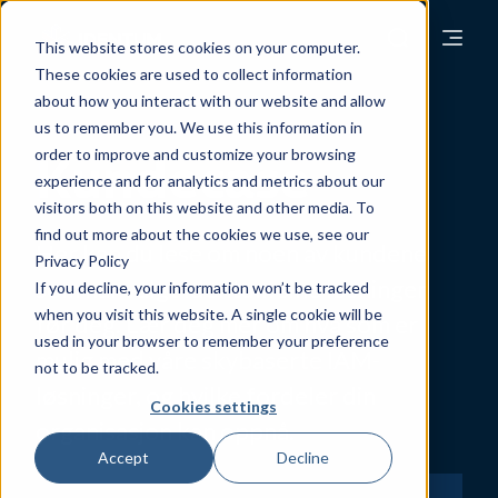
This website stores cookies on your computer.
These cookies are used to collect information
about how you interact with our website and allow
us to remember you. We use this information in
order to improve and customize your browsing
Kundecase
experience and for analytics and metrics about our
visitors both on this website and other media. To
find out more about the cookies we use, see our
Her kan du lese om noen av kundene
Privacy Policy
som har valgt Identum sine løsninger
If you decline, your information won’t be tracked
when you visit this website. A single cookie will be
før deg. Lær deg mer om hva som er
used in your browser to remember your preference
mulig med våre skybaserte IAM-
not to be tracked.
løsninger, og hvilke fordeler din
Cookies settings
organisasjon kan oppnå.
Accept
Decline