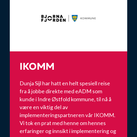
IKOMM
Dunja Sijl har hatt en helt spesiell reise
fra å jobbe direkte med eADM som
kunde i Indre Østfold kommune, til nå å
være en viktig del av
implementeringspartneren vår IKOMM.
Vi tok en prat med henne om hennes
erfaringer og innsikt i implementering og