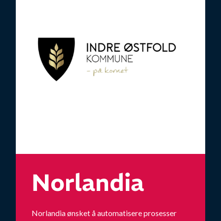
Norlandia
Norlandia ønsket å automatisere prosesser