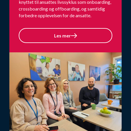
knyttet til ansattes livssyklus som onboarding,
crossboarding og offboarding, og samtidig
forbedre opplevelsen for de ansatte.
Les mer